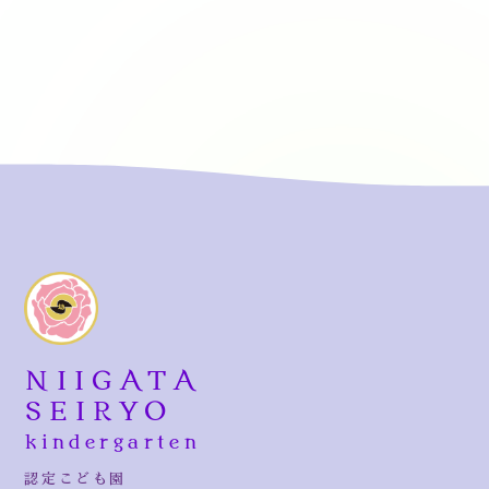
NIIGATA
SEIRYO
kindergarten
認定こども園